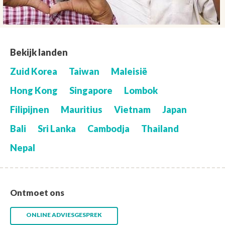
Bekijk landen
Zuid Korea
Taiwan
Maleisië
Hong Kong
Singapore
Lombok
Filipijnen
Mauritius
Vietnam
Japan
Bali
Sri Lanka
Cambodja
Thailand
Nepal
Ontmoet ons
ONLINE ADVIESGESPREK