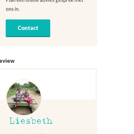
ons in.
Contact
eview
Liesbeth