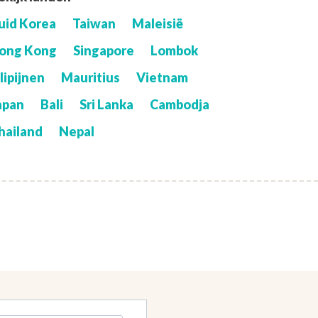
uid Korea
Taiwan
Maleisië
ong Kong
Singapore
Lombok
ilipijnen
Mauritius
Vietnam
apan
Bali
Sri Lanka
Cambodja
hailand
Nepal