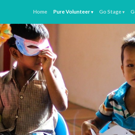
Home
Pure Volunteer
Go Stage
G