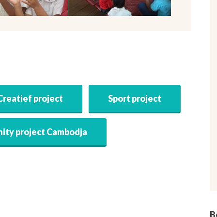
Creatief project
Sport project
ty project Cambodja
B