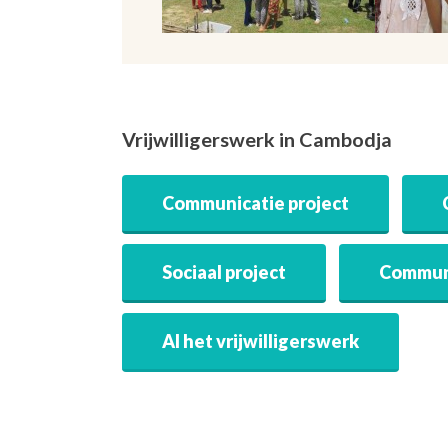
Vrijwilligerswerk in Cambodja
Communicatie project
Sociaal project
Communi
Al het vrijwilligerswerk