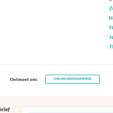
Z
H
F
J
T
Ontmoet ons
ONLINE ADVIESGESPREK
rief