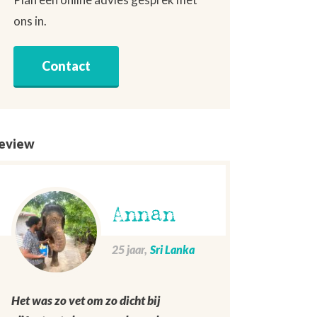
ons in.
Contact
eview
Annan
25 jaar,
Sri Lanka
Het was zo vet om zo dicht bij