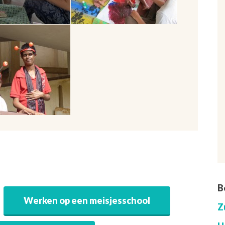
B
Werken op een meisjesschool
Z