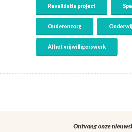
Revalidatie project
Spe
Ouderenzorg
Onderwij
Al het vrijwilligerswerk
Ontvang onze nieuwsb