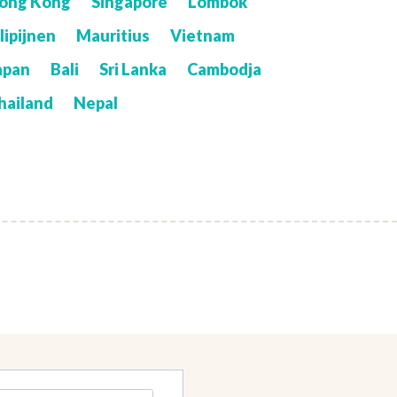
ong Kong
Singapore
Lombok
ilipijnen
Mauritius
Vietnam
apan
Bali
Sri Lanka
Cambodja
hailand
Nepal