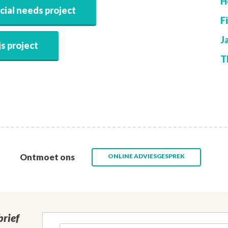
H
cial needs project
F
J
s project
T
Ontmoet ons
ONLINE ADVIESGESPREK
rief