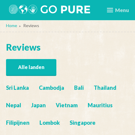
Menu
Home
Reviews
▸
Reviews
Alle landen
Sri Lanka
Cambodja
Bali
Thailand
Nepal
Japan
Vietnam
Mauritius
Filipijnen
Lombok
Singapore