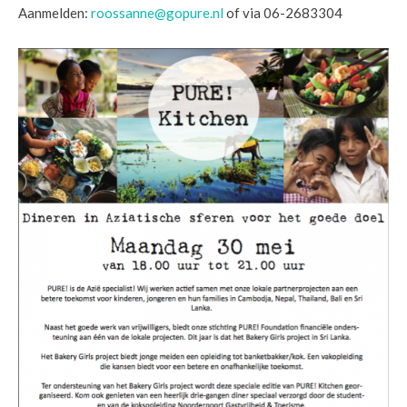
Aanmelden:
roossanne@gopure.nl
of via 06-2683304