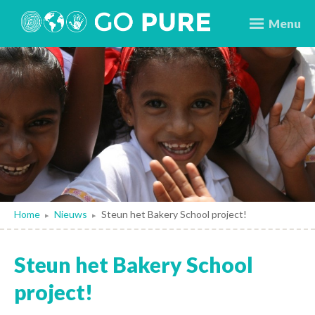
Menu
Home
Nieuws
Steun het Bakery School project!
▸
▸
Steun het Bakery School
project!